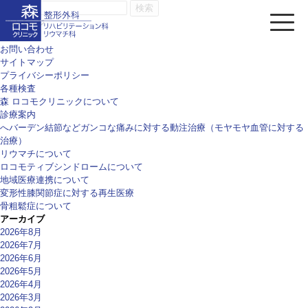
検
索:
固定ページ
アクセス
お問い合わせ
サイトマップ
プライバシーポリシー
各種検査
森 ロコモクリニックについて
診療案内
へバーデン結節などガンコな痛みに対する動注治療（モヤモヤ血管に対する
治療）
リウマチについて
ロコモティブシンドロームについて
地域医療連携について
変形性膝関節症に対する再生医療
骨粗鬆症について
アーカイブ
2026年8月
2026年7月
2026年6月
2026年5月
2026年4月
2026年3月